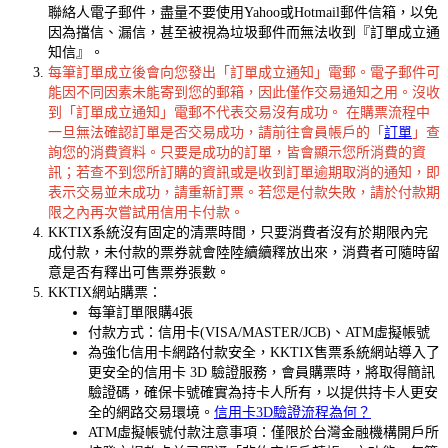
聯絡人電子郵件，盡量不要使用Yahoo或Hotmail郵件信箱，以免
因為擋信、漏信，甚至被視為垃圾郵件而無法收到『訂單成立通
知信』。
每筆訂單成立後會向您發出「訂單成立通知」電郵。電子郵件可
能因不同因素未能寄到您的郵箱，因此僅作交易通知之用。沒收
到「訂單成立通知」電郵不代表交易沒有成功。 在購票流程中
一旦無法確認訂單是否交易成功，請前往會員帳戶的「
訂單
」查
詢您的消費資料。只要是成功的訂單，皆會顯示您所消費的資
訊；若查不到您所訂購的資訊或是收到訂單逾期取消的通知，即
表示交易並未成功，請重新訂票。若您是付款失敗，請於付款期
限之內再次嘗試用信用卡付款。
KKTIX系統沒有固定的清票時間，只要消費者沒有於期限內完
成付款，未付款的票券就會陸陸續續釋放出來，消費者可隨時留
意是否有釋出可售票券張數。
KKTIX網站購票：
每筆訂單限購4張
付款方式：信用卡(VISA/MASTER/JCB)、ATM虛擬帳號
為強化信用卡網路付款安全，KKTIX售票系統網站導入了
更安全的信用卡 3D 驗證服務，會員購票時，將取得簡訊
驗證碼，確保卡號確實為持卡人所有，以提供持卡人更安
全的網路交易環境。
信用卡3D驗證流程為何？
ATM虛擬帳號付款注意事項：僅限於台灣金融機構開戶所