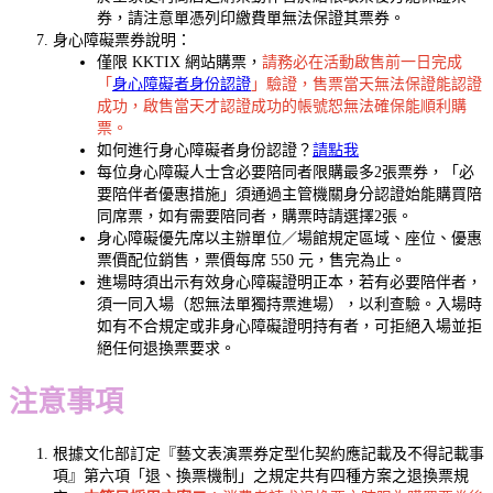
券，請注意單憑列印繳費單無法保證其票券。
身心障礙票券說明：
僅限 KKTIX 網站購票，
請務必在活動啟售前一日完成
「
身心障礙者身份認證
」驗證，售票當天無法保證能認證
成功，啟售當天才認證成功的帳號恕無法確保能順利購
票。
如何進行身心障礙者身份認證？
請點我
每位身心障礙人士含必要陪同者限購最多2張票券，「必
要陪伴者優惠措施」須通過主管機關身分認證始能購買陪
同席票，如有需要陪同者，購票時請選擇2張。
身心障礙優先席以主辦單位／場館規定區域、座位、優惠
票價配位銷售，票價每席 550 元，售完為止。
進場時須出示有效身心障礙證明正本，若有必要陪伴者，
須一同入場（恕無法單獨持票進場），以利查驗。入場時
如有不合規定或非身心障礙證明持有者，可拒絕入場並拒
絕任何退換票要求。
注意事項
根據文化部訂定『藝文表演票券定型化契約應記載及不得記載事
項』第六項「退、換票機制」之規定共有四種方案之退換票規