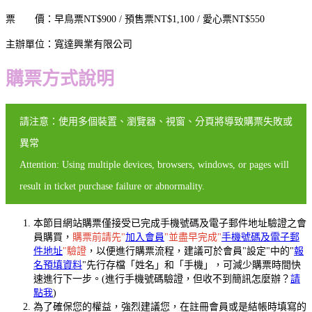
票 價：早鳥票NT$900 / 預售票NT$1,100 / 愛心票NT$550
主辦單位：寬達興業有限公司
購票方式說明
請注意：使用多個裝置、瀏覽器、視窗、分頁將導致購票失敗或
異常
Attention: Using multiple devices, browsers, windows, or pages will
result in ticket purchase failure or abnormality.
本節目網站購票僅接受已完成手機號碼及電子郵件地址驗證之會
員購買，
購票前請先"
加入會員
"並盡早完成"
手機號碼及電子郵
件地址
"驗證
，以便進行購票流程，建議可於會員"設定"中的"
報
名預填資料
"先行存檔「姓名」和「手機」，可減少購票時間快
速進行下一步。(進行手機號碼驗證，但收不到簡訊怎麼辦？
請
點我
)
為了確保您的權益，強烈建議您，在註冊會員或是結帳時填寫的