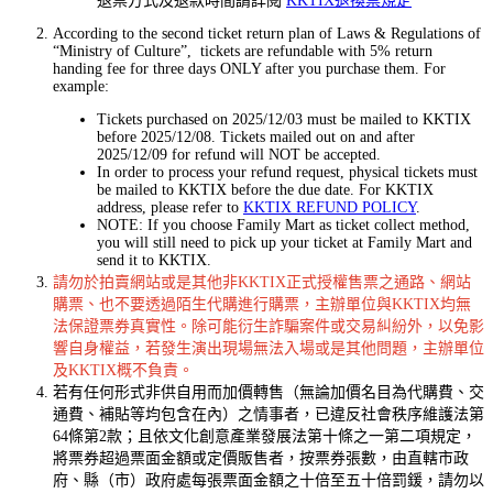
退票方式及退款時間請詳閱
KKTIX退換票規定
According to the second ticket return plan of Laws & Regulations of
“Ministry of Culture”, tickets are refundable with 5% return
handing fee for three days ONLY after you purchase them. For
example:
Tickets purchased on 2025/12/03 must be mailed to KKTIX
before 2025/12/08. Tickets mailed out on and after
2025/12/09 for refund will NOT be accepted.
In order to process your refund request, physical tickets must
be mailed to KKTIX before the due date. For KKTIX
address, please refer to
KKTIX REFUND POLICY
.
NOTE: If you choose Family Mart as ticket collect method,
you will still need to pick up your ticket at Family Mart and
send it to KKTIX.
請勿於拍賣網站或是其他非KKTIX正式授權售票之通路、網站
購票、也不要透過陌生代購進行購票，主辦單位與KKTIX均無
法保證票券真實性。除可能衍生詐騙案件或交易糾紛外，以免影
響自身權益，若發生演出現場無法入場或是其他問題，主辦單位
及KKTIX概不負責。
若有任何形式非供自用而加價轉售（無論加價名目為代購費、交
通費、補貼等均包含在內）之情事者，已違反社會秩序維護法第
64條第2款；且依文化創意產業發展法第十條之一第二項規定，
將票券超過票面金額或定價販售者，按票券張數，由直轄市政
府、縣（市）政府處每張票面金額之十倍至五十倍罰鍰，請勿以