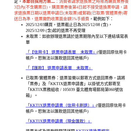
定，
本節目採用方案二
：消費者請求退換票之時限為購買票券後
3日內(不含購票日)，購買票券後第4日起不接受退換票申請，請
求退換票日期以退票申請日(未取票)或郵戳(已取票/實體票券)寄
送日為準，退票需酌收票面金額5%手續費
，範例如下：
2025/12/03購買，退票截止日為2025/12/08 (含)，
2025/12/09 (含)起的退票不再受理
未取票：如欲辦理退票請於退票期限內至以下連結填寫表
單
「【信用卡】 退票申請表單 _ 未取票」
(僅退回原信用卡
帳戶，恕無法以匯款退回其他帳戶)
「【匯款】 退票申請表單 _ 未取票」
已取票/實體票券：退票皆需以郵寄方式退回票券，請將
「票券」及「KKTIX退票申請書」以掛號方式郵寄至
「KKTIX票務組收 / 105039 臺北體育場郵局第060號信
箱」。
「KKTIX退票申請書（信用卡刷退）」
(僅退回原信用卡
帳戶，恕無法以匯款退回其他帳戶)
「KKTIX退票申請書（現金匯款）」