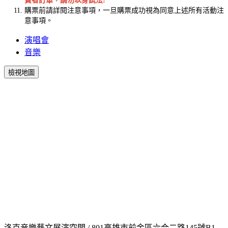
費者訂單，請勿以身試法!
購票前請詳閱注意事項，一旦購票成功視為同意上述所有活動注
意事項。
演唱會
音樂
檢視地圖
洛克音樂藝文展演空間 / 801高雄市前金區六合二路145號B1