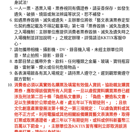
身試法!
一人一票、憑票入場，票券視同有價證券，請妥善保存，如發生
遺失、破損、燒毀或無法辨識等狀況，恕不補發。
如遇票券毀損、滅失或遺失，主辦單位將依「藝文表演票券定型
化契約應記載及不得記載事項」第七項「票券毀損、滅失及遺失
之入場機制：主辦單位應提供消費者票券毀損、滅失及遺失時之
入場機制並詳加說明。」之規定辦理，詳情請洽KKTIX客服中
心。
請勿攜帶相機、攝影機、DV、錄音機入場，未經主辦單位同
意，禁止拍照、錄影、錄音。
本節目禁止攜帶外食、飲料、任何種類之金屬、玻璃、寶特瓶容
器、雷射筆、煙火或任何危險物品。
各表演場館各有其入場規定，請持票人遵守之，遲到觀眾需遵守
館方管制。
消
費者必須以真實姓名購票及填寫有效個人資訊，協助親友購買
票券，應取得該個資所有人同意，一旦以虛假資料購買票券已經
涉及刑法第二百十條「偽造私文書罪」：「偽造、變造私文書，
足以生損害於公眾或他人者，處五年以下有期徒刑。」 ；且依
文化創意產業發展法第十條之一第三項規定：「以虛偽資料或其
他不正方式，利用電腦或其他相關設備購買藝文表演票券，取得
訂票或取票憑證者，處三年以下有期徒刑，或科或併科新臺幣三
百萬以下罰金。」，主辦單位及KKTIX皆有權利立即取消該消