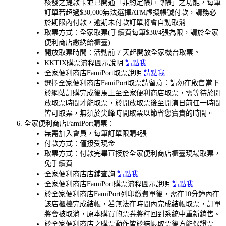
核發之提款卡並已開通「非約定帳戶轉帳」之功能，每筆
訂單若超過$30,000無法選擇ATM虛擬帳號付款，請務必
於期限內付款，逾期未付款訂單將會自動取消
取票方式：全家取票(手續費每筆$30/4張為限，請於全家
便利商店繳納給櫃臺)
開放取票時間：活動前 7 天起開放全家機台取票。
KKTIX購票流程圖示說明
請點我
全家便利商店FamiPort取票說明
請點我
選擇全家便利商店FamiPort取票請留意：請勿在啟售當下
於網站訂購完成後馬上至全家便利商店取票，需等待於開
放取票時間才能取票，於開放取票後至開演日前任一時間
皆可取票，無須於尖峰時間取票以節省您寶貴的時間。
全家便利商店FamiPort購票：
無需加入會員，每筆訂單限購4張
付款方式：僅接受現金
取票方式：付款完畢直接於全家便利商店櫃臺現場取票，
免手續費
全家便利商店店鋪查詢
請點我
全家便利商店FamiPort購票流程圖示說明
請點我
於全家便利商店FamiPort列印繳費單後，需在10分鐘內在
該店櫃檯完成結帳，若無法在時間內完成結帳取票，訂單
將會被取消，原本購買的票券將釋回到系統中重新銷售。
於全家便利商店之購票動作皆於結帳取票後方能保證票